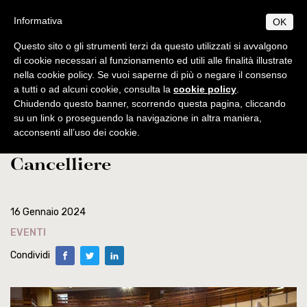
Salta
S
B
Informativa
OK
TUDIUM
IBLICUM
al
MENU
F
contenuto
RANCISCANUM
Questo sito o gli strumenti terzi da questo utilizzati si avvalgono
EN
IT
principale
di cookie necessari al funzionamento ed utili alle finalità illustrate
nella cookie policy. Se vuoi saperne di più o negare il consenso
CHI SIAMO
Home
news
a tutti o ad alcuni cookie, consulta la
cookie policy
.
Informazioni di base
PROGRAMMI
Chiudendo questo banner, scorrendo questa pagina, cliccando
Centenario SBF. Festa
Origini e sviluppo
Norme generali
su un link o proseguendo la navigazione in altra maniera,
PUBBLICAZIONI
acconsenti all’uso dei cookie.
dell’Università e del Gran
Centenario di fondazione
Collectio Maior
Licenza
AMBIENTE BIBLICO
Cancelliere
Collectio Minor
Escursioni
Dottorato
Autorità
ATTIVITÀ
Archeologia
Professori
Analecta
Diplomi
Eventi
SEGRETERIA
Museo archeologico
Corsi 2025-2026
Conferenze
Studenti
Museum
Orari
16 Gennaio 2024
Scadenze accademiche
Tesi Licenza / Dottorato
Sede accademica
Ordinamento STJ
Liber Annuus
EVENTI
Norme metodologiche
Ordo e Depliant
Biblioteca
CABT
Altro
Condividi
Tasse accademiche
Cronaca
Notiziario
Contatti