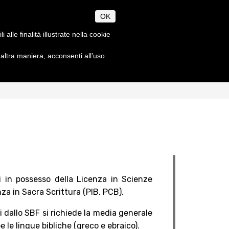
CANUM
OK
CHAEOLOGIAE
alle finalità illustrate nella cookie
ltra maniera, acconsenti all’uso
À
SEGRETERIA
EN
IT
Orari
ze
Scadenze accademiche
Dottorato
Norme metodologiche
Tasse accademiche
a
Contatti
o
i in possesso della Licenza in Scienze
za in Sacra Scrittura (PIB, PCB).
i dallo SBF si richiede la media generale
e le lingue bibliche (greco e ebraico).