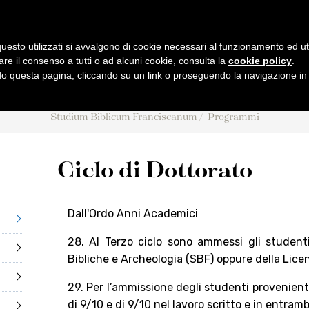
B
F
UM
IBLICUM
RANCIS
IENTIARUM BIBLICARUM ET AR
uesto utilizzati si avvalgono di cookie necessari al funzionamento ed utili 
are il consenso a tutti o ad alcuni cookie, consulta la
cookie policy
.
 questa pagina, cliccando su un link o proseguendo la navigazione in a
MI
PUBBLICAZIONI
AMBIENTE BIBLICO
ATTIVIT
Studium Biblicum Franciscanum
Programmi
rali
Collectio Maior
Escursioni
Eventi
Collectio Minor
Archeologia
Conferen
Ciclo di Dottorato
o
Analecta
Museo archeologico
Tesi Licenza / 
Museum
CABT
2026
Liber Annuus
Cronac
Dall'Ordo Anni Academici
 STJ
Altro
Notiziari
28. Al Terzo ciclo sono ammessi gli student
iant
Bibliche e Archeologia (SBF) oppure della Licen
29. Per l’ammissione degli studenti provenient
di 9/10 e di 9/10 nel lavoro scritto e in entramb