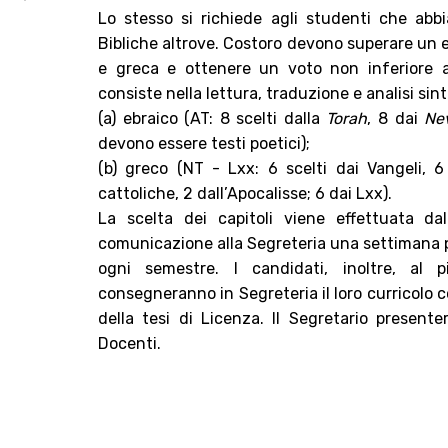
Lo stesso si richiede agli studenti che abb
Bibliche altrove. Costoro devono superare un e
e greca e ottenere un voto non inferiore a
consiste nella lettura, traduzione e analisi sinta
(a) ebraico (AT: 8 scelti dalla
Torah
, 8 dai
Nev
devono essere testi poetici);
(b) greco (NT - Lxx: 6 scelti dai Vangeli, 6 
cattoliche, 2 dall’Apocalisse; 6 dai Lxx).
La scelta dei capitoli viene effettuata da
comunicazione alla Segreteria una settimana pri
ogni semestre. I candidati, inoltre, al p
consegneranno in Segreteria il loro curricolo 
della tesi di Licenza. Il Segretario present
Docenti.