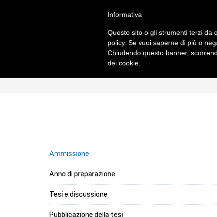
Salta
S
TUDI
Informativa
al
FACULTAS SC
contenuto
Questo sito o gli strumenti terzi da q
principale
policy. Se vuoi saperne di più o neg
Chiudendo questo banner, scorrendo
CHI SIAMO
PROGRAM
dei cookie.
Informazioni di base
Norme gene
Origini e sviluppo
Licenza
Centenario di fondazione
Dottorat
Autorità
Diplomi
Professori
Corsi 2025-
Ammissione
Studenti
Ordinamento
Sede accademica
Ordo e Depl
Anno di preparazione
Biblioteca
Tesi e discussione
Pubblicazione della tesi