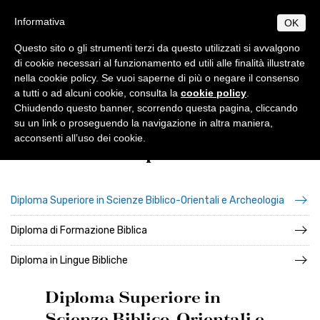
Salta
S
B
Informativa
OK
TUDIUM
IBLICUM
al
MENU
F
contenuto
RANCISCANUM
Questo sito o gli strumenti terzi da questo utilizzati si avvalgono
EN
IT
principale
di cookie necessari al funzionamento ed utili alle finalità illustrate
nella cookie policy. Se vuoi saperne di più o negare il consenso
CHI SIAMO
Studium Biblicum Franciscanum
Programmi
a tutti o ad alcuni cookie, consulta la
cookie policy
.
Informazioni di base
PROGRAMMI
Chiudendo questo banner, scorrendo questa pagina, cliccando
Origini e sviluppo
Norme generali
su un link o proseguendo la navigazione in altra maniera,
PUBBLICAZIONI
acconsenti all’uso dei cookie.
Diplomi
Centenario di fondazione
Collectio Maior
Licenza
AMBIENTE BIBLICO
Collectio Minor
Escursioni
Dottorato
Autorità
ATTIVITÀ
Archeologia
Professori
Analecta
Diplomi
Eventi
SEGRETERIA
Diploma Superiore in Scienze Biblico-Orientali e Archeologia
Museo archeologico
Corsi 2025-2026
Conferenze
Studenti
Museum
Orari
Diploma di Formazione Biblica
Scadenze accademiche
Tesi Licenza / Dottorato
Sede accademica
Ordinamento STJ
Liber Annuus
Norme metodologiche
Ordo e Depliant
Biblioteca
CABT
Altro
Diploma in Lingue Bibliche
Tasse accademiche
Cronaca
Diploma Superiore in
Notiziario
Contatti
Scienze Biblico-Orientali e