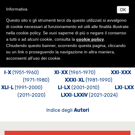
Salta
S
B
Informativa
OK
TUDIUM
IBLICUM
al
MENU
F
contenuto
RANCISCANUM
Questo sito o gli strumenti terzi da questo utilizzati si avvalgono
EN
IT
principale
di cookie necessari al funzionamento ed utili alle finalità illustrate
nella cookie policy. Se vuoi saperne di più o negare il consenso
CHI SIAMO
Studium Biblicum Franciscanum
Pubblicazioni
a tutti o ad alcuni cookie, consulta la
cookie policy
.
Informazioni di base
PROGRAMMI
Chiudendo questo banner, scorrendo questa pagina, cliccando
Liber Annuus
Origini e sviluppo
Norme generali
su un link o proseguendo la navigazione in altra maniera,
PUBBLICAZIONI
acconsenti all’uso dei cookie.
Centenario di fondazione
Collectio Maior
Licenza
AMBIENTE BIBLICO
Collectio Minor
Escursioni
Dottorato
Autorità
ATTIVITÀ
I
-
X
(1951-1960)
XI
-
XX
(1961-1970)
XXI
-
XXX
(1971-1980)
Archeologia
Professori
Analecta
Diplomi
Eventi
XXXI
-
XL
(1981-1990)
SEGRETERIA
XLI
-
L
(1991-2000)
LI
-
LX
(2001-2010)
LXI
-
LXX
Museo archeologico
Corsi 2025-2026
Conferenze
Studenti
Museum
Orari
(2011-2020)
LXXI
-
LXXIV
(2021-2024)
Scadenze accademiche
Tesi Licenza / Dottorato
Sede accademica
Ordinamento STJ
Liber Annuus
Norme metodologiche
Ordo e Depliant
Biblioteca
CABT
Altro
Indice degli
Autori
Tasse accademiche
Cronaca
Notiziario
Contatti