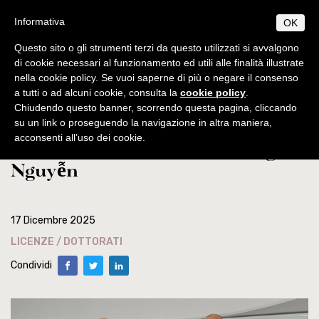
Salta
S
B
Informativa
OK
TUDIUM
IBLICUM
al
MENU
F
contenuto
RANCISCANUM
Questo sito o gli strumenti terzi da questo utilizzati si avvalgono
EN
IT
principale
di cookie necessari al funzionamento ed utili alle finalità illustrate
nella cookie policy. Se vuoi saperne di più o negare il consenso
CHI SIAMO
Home
news
a tutti o ad alcuni cookie, consulta la
cookie policy
.
Informazioni di base
PROGRAMMI
Chiudendo questo banner, scorrendo questa pagina, cliccando
Discussione della tesi di Licenza
Origini e sviluppo
Norme generali
su un link o proseguendo la navigazione in altra maniera,
PUBBLICAZIONI
acconsenti all’uso dei cookie.
dello studente Paul Văn Long
Centenario di fondazione
Collectio Maior
Licenza
AMBIENTE BIBLICO
Nguyễn
Collectio Minor
Escursioni
Dottorato
Autorità
ATTIVITÀ
Archeologia
Professori
Analecta
Diplomi
Eventi
SEGRETERIA
Museo archeologico
Corsi 2025-2026
Conferenze
Studenti
Museum
Orari
17 Dicembre 2025
Scadenze accademiche
Tesi Licenza / Dottorato
Sede accademica
Ordinamento STJ
Liber Annuus
LICENZE / DOTTORATI
Norme metodologiche
Ordo e Depliant
Biblioteca
CABT
Altro
Condividi
Tasse accademiche
Cronaca
Notiziario
Contatti