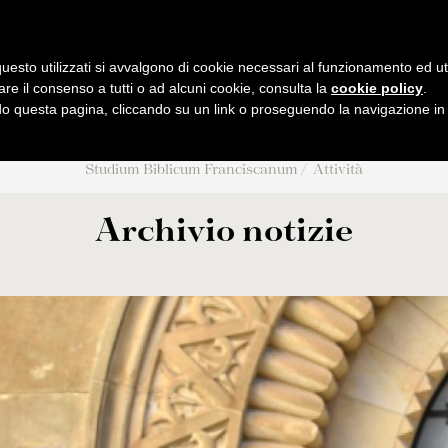
B
F
UM
IBLICUM
RANCIS
IENTIARUM BIBLICARUM ET AR
uesto utilizzati si avvalgono di cookie necessari al funzionamento ed utili 
are il consenso a tutti o ad alcuni cookie, consulta la
cookie policy
.
 questa pagina, cliccando su un link o proseguendo la navigazione in a
MI
PUBBLICAZIONI
AMBIENTE BIBLICO
ATTIVIT
Studium Biblicum Franciscanum
Attività
rali
Collectio Maior
Escursioni
Eventi
Collectio Minor
Archeologia
Conferen
Archivio notizie
o
Analecta
Museo archeologico
Tesi Licenza / 
Museum
CABT
2026
Liber Annuus
Cronac
 STJ
Altro
Notiziari
iant