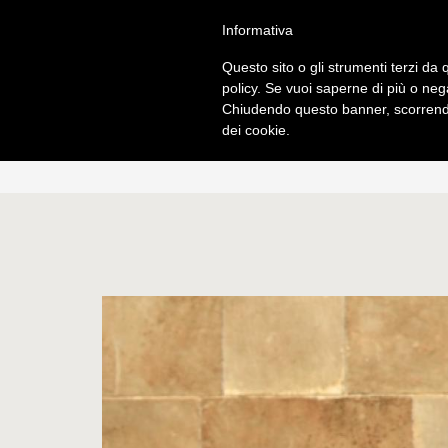
Salta
S
TUDI
Informativa
al
FACULTAS SC
contenuto
Questo sito o gli strumenti terzi da q
principale
policy. Se vuoi saperne di più o neg
Chiudendo questo banner, scorrendo
CHI SIAMO
PROGRAM
dei cookie.
Informazioni di base
Norme gene
Origini e sviluppo
Licenza
Centenario di fondazione
Dottorat
Autorità
Diplomi
Professori
Corsi 2025-
Studenti
Ordinamento
Sede accademica
Ordo e Depl
Biblioteca