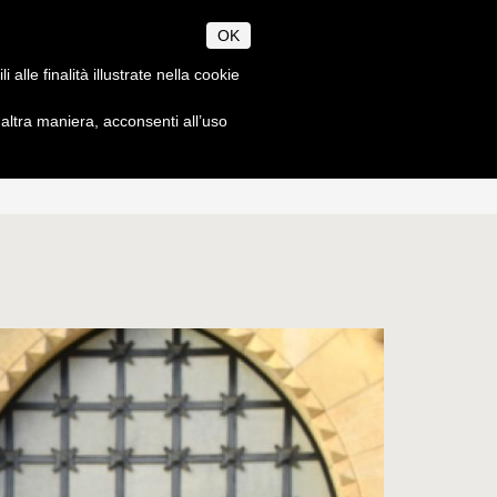
CANUM
OK
CHAEOLOGIAE
alle finalità illustrate nella cookie
ltra maniera, acconsenti all’uso
À
SEGRETERIA
EN
IT
Orari
ze
Scadenze accademiche
Dottorato
Norme metodologiche
Tasse accademiche
a
Contatti
o