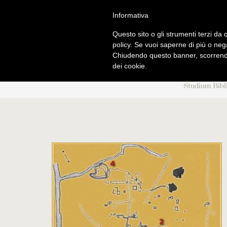
Salta
S
TUDI
Informativa
al
FACULTAS SC
contenuto
Questo sito o gli strumenti terzi da q
principale
policy. Se vuoi saperne di più o neg
Chiudendo questo banner, scorrendo
CHI SIAMO
PROGRAM
dei cookie.
Studium Bib
Informazioni di base
Norme gene
Origini e sviluppo
Licenza
Centenario di fondazione
Dottorat
Autorità
Diplomi
Professori
Corsi 2025-
Studenti
Ordinamento
Sede accademica
Ordo e Depl
Biblioteca