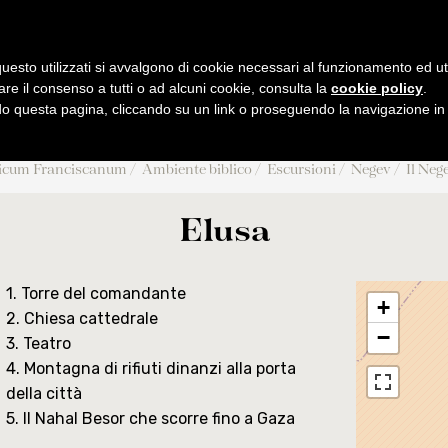
B
F
UM
IBLICUM
RANCIS
IENTIARUM BIBLICARUM ET AR
uesto utilizzati si avvalgono di cookie necessari al funzionamento ed utili 
are il consenso a tutti o ad alcuni cookie, consulta la
cookie policy
.
 questa pagina, cliccando su un link o proseguendo la navigazione in a
MI
PUBBLICAZIONI
AMBIENTE BIBLICO
ATTIVIT
licum Franciscanum
Ambiente biblico
Escursioni
Negev
Il Neg
rali
Collectio Maior
Escursioni
Eventi
Collectio Minor
Archeologia
Conferen
Elusa
o
Analecta
Museo archeologico
Tesi Licenza / 
Museum
CABT
2026
Liber Annuus
Cronac
1. Torre del comandante
+
2. Chiesa cattedrale
 STJ
Altro
Notiziari
−
3. Teatro
iant
4. Montagna di rifiuti dinanzi alla porta
della città
5. Il Nahal Besor che scorre fino a Gaza