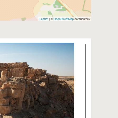
Leaflet
| ©
OpenStreetMap
contributors