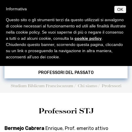
Salta
S
B
Informativa
OK
TUDIUM
IBLICUM
al
MENU
F
contenuto
RANCISCANUM
Questo sito o gli strumenti terzi da questo utilizzati si avvalgono
EN
IT
principale
di cookie necessari al funzionamento ed utili alle finalità illustrate
nella cookie policy. Se vuoi saperne di più o negare il consenso
CHI SIAMO
PERSONALE DOCENTE
a tutti o ad alcuni cookie, consulta la
cookie policy
.
Informazioni di base
PROGRAMMI
Chiudendo questo banner, scorrendo questa pagina, cliccando
PROFESSORI INVITATI
Origini e sviluppo
Norme generali
su un link o proseguendo la navigazione in altra maniera,
PUBBLICAZIONI
acconsenti all’uso dei cookie.
Centenario di fondazione
Collectio Maior
Licenza
AMBIENTE BIBLICO
PROFESSORI STJ
Collectio Minor
Escursioni
Dottorato
Autorità
ATTIVITÀ
PROFESSORI DEL PASSATO
Archeologia
Professori
Analecta
Diplomi
Eventi
SEGRETERIA
Studium Biblicum Franciscanum
Chi siamo
Professori
Museo archeologico
Corsi 2025-2026
Conferenze
Studenti
Museum
Orari
Scadenze accademiche
Tesi Licenza / Dottorato
Sede accademica
Ordinamento STJ
Liber Annuus
Norme metodologiche
Ordo e Depliant
Biblioteca
CABT
Altro
Professori STJ
Tasse accademiche
Cronaca
Notiziario
Contatti
Bermejo Cabrera
Enrique, Prof. emerito attivo