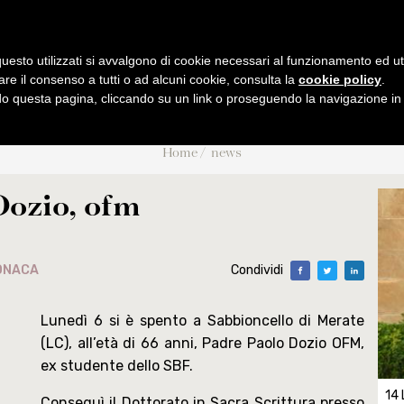
B
F
UM
IBLICUM
RANCIS
IENTIARUM BIBLICARUM ET AR
uesto utilizzati si avvalgono di cookie necessari al funzionamento ed utili 
are il consenso a tutti o ad alcuni cookie, consulta la
cookie policy
.
 questa pagina, cliccando su un link o proseguendo la navigazione in a
MI
PUBBLICAZIONI
AMBIENTE BIBLICO
ATTIVIT
Home
news
rali
Collectio Maior
Escursioni
Eventi
Collectio Minor
Archeologia
Conferen
Dozio, ofm
o
Analecta
Museo archeologico
Tesi Licenza / 
Museum
CABT
2026
Liber Annuus
Cronac
ONACA
Condividi
 STJ
Altro
Notiziari
iant
Lunedì 6 si è spento a Sabbioncello di Merate
(LC), all’età di 66 anni, Padre Paolo Dozio OFM,
ex studente dello SBF.
14 
Conseguì il Dottorato in Sacra Scrittura presso