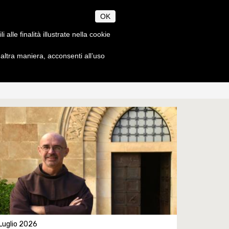
CANUM
OK
CHAEOLOGIAE
alle finalità illustrate nella cookie
ltra maniera, acconsenti all’uso
À
SEGRETERIA
EN
IT
Orari
ze
Scadenze accademiche
Dottorato
Norme metodologiche
Tasse accademiche
a
Contatti
o
Luglio 2026