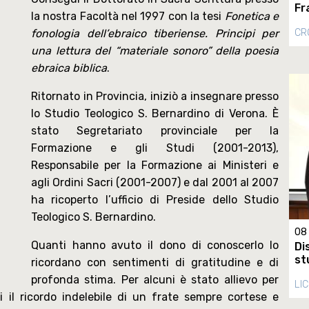
Fr
la nostra Facoltà nel 1997 con la tesi
Fonetica e
CR
fonologia dell’ebraico tiberiense. Principi per
una lettura del “materiale sonoro” della poesia
ebraica biblica
.
Ritornato in Provincia, iniziò a insegnare presso
lo Studio Teologico S. Bernardino di Verona. È
stato Segretariato provinciale per la
Formazione e gli Studi (2001-2013),
Responsabile per la Formazione ai Ministeri e
agli Ordini Sacri (2001-2007) e dal 2001 al 2007
ha ricoperto l’ufficio di Preside dello Studio
Teologico S. Bernardino.
08
Quanti hanno avuto il dono di conoscerlo lo
Di
st
ricordano con sentimenti di gratitudine e di
profonda stima. Per alcuni è stato allievo per
LI
ri il ricordo indelebile di un frate sempre cortese e