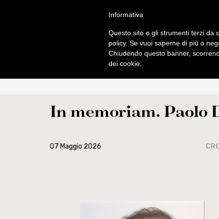
Salta
S
TUDI
Informativa
al
FACULTAS SC
contenuto
Questo sito o gli strumenti terzi da q
principale
policy. Se vuoi saperne di più o neg
Chiudendo questo banner, scorrendo
CHI SIAMO
PROGRAM
dei cookie.
Informazioni di base
Norme gene
Origini e sviluppo
Licenza
In memoriam. Paolo 
Centenario di fondazione
Dottorat
Autorità
Diplomi
Professori
Corsi 2025-
07 Maggio 2026
CR
Studenti
Ordinamento
Sede accademica
Ordo e Depl
Biblioteca