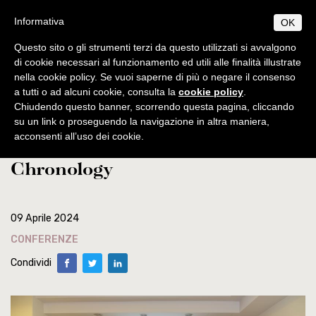
Salta
S
B
Informativa
OK
TUDIUM
IBLICUM
al
MENU
F
contenuto
RANCISCANUM
Questo sito o gli strumenti terzi da questo utilizzati si avvalgono
EN
IT
principale
di cookie necessari al funzionamento ed utili alle finalità illustrate
nella cookie policy. Se vuoi saperne di più o negare il consenso
CHI SIAMO
Home
news
a tutti o ad alcuni cookie, consulta la
cookie policy
.
Informazioni di base
PROGRAMMI
Chiudendo questo banner, scorrendo questa pagina, cliccando
The Gethsemane Project:
Origini e sviluppo
Norme generali
su un link o proseguendo la navigazione in altra maniera,
PUBBLICAZIONI
acconsenti all’uso dei cookie.
Excavations, Materials and
Centenario di fondazione
Collectio Maior
Licenza
AMBIENTE BIBLICO
Chronology
Collectio Minor
Escursioni
Dottorato
Autorità
ATTIVITÀ
Archeologia
Professori
Analecta
Diplomi
Eventi
SEGRETERIA
Museo archeologico
Corsi 2025-2026
Conferenze
Studenti
Museum
Orari
09 Aprile 2024
Scadenze accademiche
Tesi Licenza / Dottorato
Sede accademica
Ordinamento STJ
Liber Annuus
CONFERENZE
Norme metodologiche
Ordo e Depliant
Biblioteca
CABT
Altro
Condividi
Tasse accademiche
Cronaca
Notiziario
Contatti