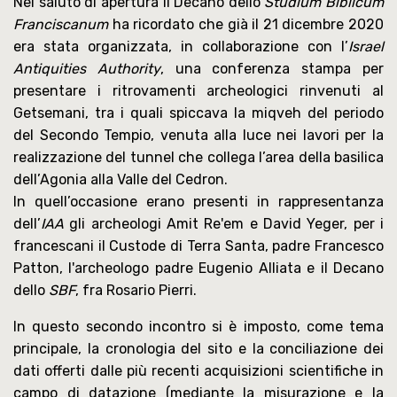
Nel saluto di apertura il Decano dello
Studium Biblicum
Franciscanum
ha ricordato che già il 21 dicembre 2020
era stata organizzata, in collaborazione con l’
Israel
Antiquities Authority
, una conferenza stampa per
presentare i ritrovamenti archeologici rinvenuti al
Getsemani, tra i quali spiccava la miqveh del periodo
del Secondo Tempio, venuta alla luce nei lavori per la
realizzazione del tunnel che collega l’area della basilica
dell’Agonia alla Valle del Cedron.
In quell’occasione erano presenti in rappresentanza
dell’
IAA
gli archeologi Amit Re'em e David Yeger, per i
francescani il Custode di Terra Santa, padre Francesco
Patton, l'archeologo padre Eugenio Alliata e il Decano
dello
SBF
, fra Rosario Pierri.
In questo secondo incontro si è imposto, come tema
principale, la cronologia del sito e la conciliazione dei
dati offerti dalle più recenti acquisizioni scientifiche in
campo di datazione (mediante la misurazione e la