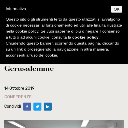
Salta
S
B
Informativa
OK
TUDIUM
IBLICUM
al
MENU
F
contenuto
RANCISCANUM
Questo sito o gli strumenti terzi da questo utilizzati si avvalgono
EN
IT
principale
di cookie necessari al funzionamento ed utili alle finalità illustrate
nella cookie policy. Se vuoi saperne di più o negare il consenso
CHI SIAMO
Home
news
a tutti o ad alcuni cookie, consulta la
cookie policy
.
Informazioni di base
PROGRAMMI
Chiudendo questo banner, scorrendo questa pagina, cliccando
Conferenza sulla storia del
Origini e sviluppo
Norme generali
su un link o proseguendo la navigazione in altra maniera,
PUBBLICAZIONI
acconsenti all’uso dei cookie.
convento di S. Salvatore a
Centenario di fondazione
Collectio Maior
Licenza
AMBIENTE BIBLICO
Gerusalemme
Collectio Minor
Escursioni
Dottorato
Autorità
ATTIVITÀ
Archeologia
Professori
Analecta
Diplomi
Eventi
SEGRETERIA
Museo archeologico
Corsi 2025-2026
Conferenze
Studenti
Museum
Orari
14 Ottobre 2019
Scadenze accademiche
Tesi Licenza / Dottorato
Sede accademica
Ordinamento STJ
Liber Annuus
CONFERENZE
Norme metodologiche
Ordo e Depliant
Biblioteca
CABT
Altro
Condividi
Tasse accademiche
Cronaca
Notiziario
Contatti