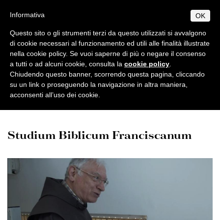
Salta
S
B
Informativa
OK
TUDIUM
IBLICUM
al
MENU
F
contenuto
RANCISCANUM
Questo sito o gli strumenti terzi da questo utilizzati si avvalgono
EN
IT
principale
di cookie necessari al funzionamento ed utili alle finalità illustrate
nella cookie policy. Se vuoi saperne di più o negare il consenso
CHI SIAMO
Home
a tutti o ad alcuni cookie, consulta la
cookie policy
.
Informazioni di base
PROGRAMMI
Chiudendo questo banner, scorrendo questa pagina, cliccando
Origini e sviluppo
Norme generali
su un link o proseguendo la navigazione in altra maniera,
PUBBLICAZIONI
acconsenti all’uso dei cookie.
Video
Centenario di fondazione
Collectio Maior
Licenza
AMBIENTE BIBLICO
Collectio Minor
Escursioni
Dottorato
Autorità
ATTIVITÀ
Studium Biblicum Franciscanum
Archeologia
Professori
Analecta
Diplomi
Eventi
SEGRETERIA
Museo archeologico
Corsi 2025-2026
Conferenze
Studenti
Museum
Orari
Scadenze accademiche
Tesi Licenza / Dottorato
Sede accademica
Ordinamento STJ
Liber Annuus
Norme metodologiche
Ordo e Depliant
Biblioteca
CABT
Altro
Tasse accademiche
Cronaca
Notiziario
Contatti