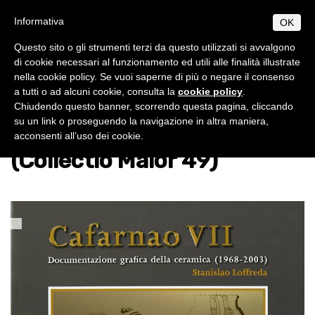
Salta
S
B
Informativa
OK
TUDIUM
IBLICUM
al
MENU
F
contenuto
RANCISCANUM
Questo sito o gli strumenti terzi da questo utilizzati si avvalgono
EN
IT
principale
di cookie necessari al funzionamento ed utili alle finalità illustrate
nella cookie policy. Se vuoi saperne di più o negare il consenso
CHI SIAMO
Home
publications
collectio maior
a tutti o ad alcuni cookie, consulta la
cookie policy
.
Informazioni di base
PROGRAMMI
Chiudendo questo banner, scorrendo questa pagina, cliccando
Loffreda, Cafarnao VII
Origini e sviluppo
Norme generali
su un link o proseguendo la navigazione in altra maniera,
PUBBLICAZIONI
acconsenti all’uso dei cookie.
Centenario di fondazione
Collectio Maior
Licenza
AMBIENTE BIBLICO
(Collectio Maior 49)
Collectio Minor
Escursioni
Dottorato
Autorità
ATTIVITÀ
Archeologia
Professori
Analecta
Diplomi
Eventi
SEGRETERIA
Museo archeologico
Corsi 2025-2026
Conferenze
Studenti
Museum
Orari
Scadenze accademiche
Tesi Licenza / Dottorato
Sede accademica
Ordinamento STJ
Liber Annuus
Norme metodologiche
Ordo e Depliant
Biblioteca
CABT
Altro
Tasse accademiche
Cronaca
Notiziario
Contatti