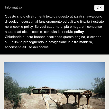
Salta
S
B
Informativa
OK
TUDIUM
IBLICUM
al
MENU
F
contenuto
RANCISCANUM
Questo sito o gli strumenti terzi da questo utilizzati si avvalgono
EN
IT
principale
di cookie necessari al funzionamento ed utili alle finalità illustrate
nella cookie policy. Se vuoi saperne di più o negare il consenso
CHI SIAMO
Studium Biblicum
Ambiente
Valle del
a tutti o ad alcuni cookie, consulta la
cookie policy
.
Informazioni di base
PROGRAMMI
Franciscanum
biblico
Escursioni
Giordano
Chiudendo questo banner, scorrendo questa pagina, cliccando
Origini e sviluppo
Norme generali
su un link o proseguendo la navigazione in altra maniera,
PUBBLICAZIONI
acconsenti all’uso dei cookie.
Sapsafas - Luogo del Battesimo
Centenario di fondazione
Collectio Maior
Licenza
AMBIENTE BIBLICO
Collectio Minor
Escursioni
Dottorato
Autorità
ATTIVITÀ
Archeologia
Professori
Analecta
Diplomi
Eventi
SEGRETERIA
Museo archeologico
Corsi 2025-2026
Conferenze
Studenti
Museum
Orari
Scadenze accademiche
Tesi Licenza / Dottorato
Sede accademica
Ordinamento STJ
Liber Annuus
Norme metodologiche
Ordo e Depliant
Biblioteca
CABT
Altro
Tasse accademiche
Cronaca
Notiziario
Contatti