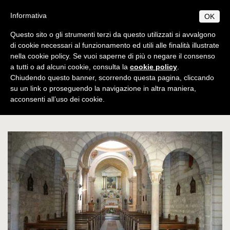
Salta
S
B
Informativa
OK
TUDIUM
IBLICUM
al
MENU
F
contenuto
RANCISCANUM
Questo sito o gli strumenti terzi da questo utilizzati si avvalgono
EN
IT
principale
di cookie necessari al funzionamento ed utili alle finalità illustrate
nella cookie policy. Se vuoi saperne di più o negare il consenso
CHI SIAMO
Studium Biblicum
Ambiente
a tutti o ad alcuni cookie, consulta la
cookie policy
.
Informazioni di base
PROGRAMMI
Franciscanum
biblico
Escursioni
Galilea
Chiudendo questo banner, scorrendo questa pagina, cliccando
Origini e sviluppo
Norme generali
su un link o proseguendo la navigazione in altra maniera,
PUBBLICAZIONI
acconsenti all’uso dei cookie.
Cana
Centenario di fondazione
Collectio Maior
Licenza
AMBIENTE BIBLICO
Collectio Minor
Escursioni
Dottorato
Autorità
ATTIVITÀ
Archeologia
Professori
Analecta
Diplomi
Eventi
SEGRETERIA
Museo archeologico
Corsi 2025-2026
Conferenze
Studenti
Museum
Orari
Scadenze accademiche
Tesi Licenza / Dottorato
Sede accademica
Ordinamento STJ
Liber Annuus
Norme metodologiche
Ordo e Depliant
Biblioteca
CABT
Altro
Tasse accademiche
Cronaca
Notiziario
Contatti