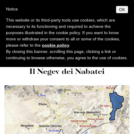
Skip
S
B
Notice
OK
TUDIUM
IBLICUM
to
MENU
F
main
RANCISCANUM
This website or its third-party tools use cookies, which are
EN
IT
content
necessary to its functioning and required to achieve the
purposes illustrated in the cookie policy. If you want to know
ABOUT
Studium Biblicum
Biblical
more or withdraw your consent to all or some of the cookies,
General info
PROGRAMS
Franciscanum
World
Excursions
Negev
please refer to the
cookie policy
.
Origins and development
General norms
By closing this banner, scrolling this page, clicking a link or
PUBLICATIONS
continuing to browse otherwise, you agree to the use of cookies.
Centenary of foundation
Licentiate Degree
Collectio Maior
BIBLICAL WORLD
Il Negev dei Nabatei
Collectio Minor
Authorities
Excursions
Doctorate
ACTIVITIES
Archaeology
Professors
Diplomas
Analecta
Events
SECRETARIAT
Courses 2025-2026
Conferences
Timetable
Students
Museum
Museum
Doctoral / Licentiate thesis
Academic location
Ordinamento STJ
Liber Annuus
Notices
Ordo and Brochure
Academic Norms
Library
CABT
Altro
Academic fees
Cronaca
Contacts
Notiziario