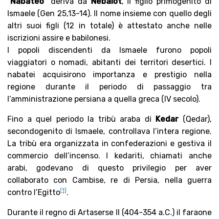
“
Nabateo
” deriva da
Nebaiot
, il figlio primogenito di
Ismaele (Gen 25,13-14). Il nome insieme con quello degli
altri suoi figli (12 in totale) è attestato anche nelle
iscrizioni assire e babilonesi.
I popoli discendenti da Ismaele furono popoli
viaggiatori o nomadi, abitanti dei territori desertici. I
nabatei acquisirono importanza e prestigio nella
regione durante il periodo di passaggio tra
l’amministrazione persiana a quella greca (IV secolo).
Fino a quel periodo la tribù araba di
Kedar
(Qedar),
secondogenito di Ismaele, controllava l’intera regione.
La tribù era organizzata in confederazioni e gestiva il
commercio dell’incenso. I kedariti, chiamati anche
arabi, godevano di questo privilegio per aver
collaborato con Cambise, re di Persia, nella guerra
[1]
contro l’Egitto
.
Durante il regno di Artaserse II (404-354 a.C.) il faraone