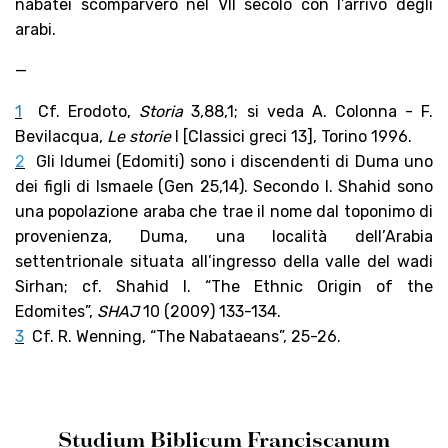
nabatei scomparvero nel VII secolo con l’arrivo degli
arabi.
—
1
Cf. Erodoto,
Storia
3,88,1; si veda A. Colonna - F.
Bevilacqua,
Le storie
I [Classici greci 13], Torino 1996.
2
Gli Idumei (Edomiti) sono i discendenti di Duma uno
dei figli di Ismaele (Gen 25,14). Secondo I. Shahid sono
una popolazione araba che trae il nome dal toponimo di
provenienza, Duma, una località dell’Arabia
settentrionale situata all’ingresso della valle del wadi
Sirhan; cf. Shahid I. “The Ethnic Origin of the
Edomites”,
SHAJ
10 (2009) 133-134.
3
Cf. R. Wenning, “The Nabataeans”, 25-26.
Studium Biblicum Franciscanum