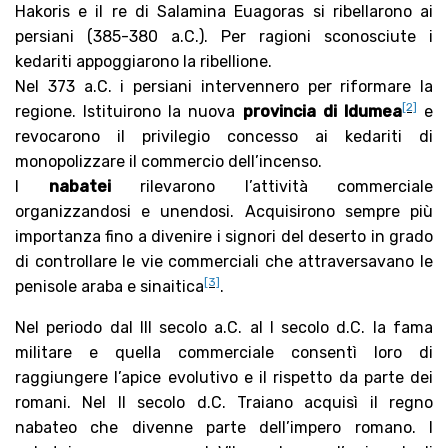
Hakoris e il re di Salamina Euagoras si ribellarono ai
persiani (385-380 a.C.). Per ragioni sconosciute i
kedariti appoggiarono la ribellione.
Nel 373 a.C. i persiani intervennero per riformare la
[2]
regione. Istituirono la nuova
provincia di Idumea
e
revocarono il privilegio concesso ai kedariti di
monopolizzare il commercio dell’incenso.
I
nabatei
rilevarono l’attività commerciale
organizzandosi e unendosi. Acquisirono sempre più
importanza fino a divenire i signori del deserto in grado
di controllare le vie commerciali che attraversavano le
[3]
penisole araba e sinaitica
.
Nel periodo dal III secolo a.C. al I secolo d.C. la fama
militare e quella commerciale consentì loro di
raggiungere l’apice evolutivo e il rispetto da parte dei
romani. Nel II secolo d.C. Traiano acquisì il regno
nabateo che divenne parte dell’impero romano. I