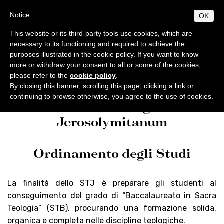
Skip
S
B
Notice
OK
TUDIUM
IBLICUM
to
MENU
F
main
RANCISCANUM
This website or its third-party tools use cookies, which are
EN
IT
content
necessary to its functioning and required to achieve the
purposes illustrated in the cookie policy. If you want to know
ABOUT
Studium Biblicum Franciscanum
Programs
more or withdraw your consent to all or some of the cookies,
General info
PROGRAMS
please refer to the
cookie policy
.
Origins and development
General norms
By closing this banner, scrolling this page, clicking a link or
PUBLICATIONS
continuing to browse otherwise, you agree to the use of cookies.
Studium Theologicum
Centenary of foundation
Licentiate Degree
Collectio Maior
BIBLICAL WORLD
Jerosolymitanum
Collectio Minor
Authorities
Excursions
Doctorate
ACTIVITIES
Archaeology
Professors
Diplomas
Analecta
Events
SECRETARIAT
Ordinamento degli Studi
Courses 2025-2026
Conferences
Timetable
Students
Museum
Museum
Doctoral / Licentiate thesis
Academic location
Ordinamento STJ
Liber Annuus
Notices
Ordo and Brochure
Academic Norms
Library
CABT
Altro
La finalità dello STJ è preparare gli studenti al
Academic fees
Cronaca
conseguimento del grado di “Baccalaureato in Sacra
Teologia” (STB), procurando una formazione solida,
Contacts
Notiziario
organica e completa nelle discipline teologiche.