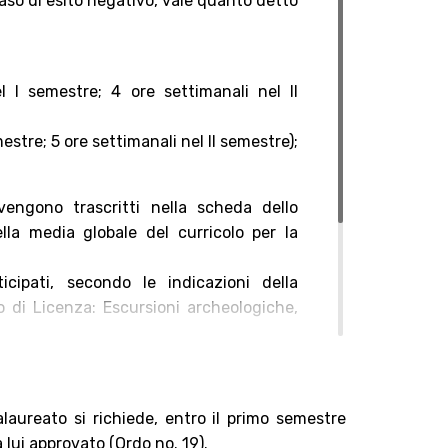
caso di esito negativo, vale quanto detto
 I semestre; 4 ore settimanali nel II
estre; 5 ore settimanali nel II semestre);
vengono trascritti nella scheda dello
la media globale del curricolo per la
cipati, secondo le indicazioni della
lo di Licenza: Escursioni archeologiche,
aureato si richiede, entro il primo semestre
 lui approvato (Ordo no. 19).