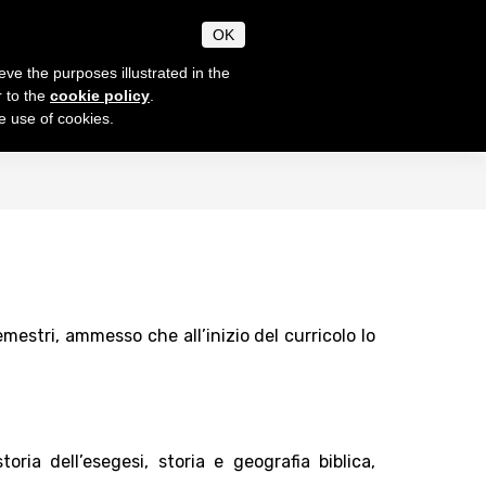
CANUM
OK
CHAEOLOGIAE
eve the purposes illustrated in the
r to the
cookie policy
.
he use of cookies.
SECRETARIAT
EN
IT
Timetable
Notices
e thesis
Academic Norms
Academic fees
Contacts
mestri, ammesso che all’inizio del curricolo lo
oria dell’esegesi, storia e geografia biblica,