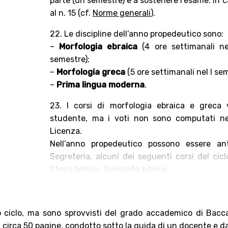
parte (un semestre) e a sostenere l’esame. In 
al n. 15 (cf.
Norme generali
).
22. Le discipline dell’anno propedeutico sono:
–
Morfologia ebraica
(4 ore settimanali nel
semestre);
–
Morfologia greca
(5 ore settimanali nel I sem
–
Prima lingua moderna
.
23. I corsi di morfologia ebraica e greca 
studente, ma i voti non sono computati nel
Licenza.
Nell’anno propedeutico possono essere anti
Segreteria, alcuni dei seguenti corsi del cic
Storia biblica, Geografia biblica.
 ciclo, ma sono sprovvisti del grado accademico di Baccal
i circa 50 pagine, condotto sotto la guida di un docente e da