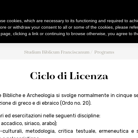
B
F
UM
IBLICUM
RANCIS
IENTIARUM BIBLICARUM ET AR
s use cookies, which are necessary to its functioning and required to achi
ore or withdraw your consent to all or some of the cookies, please refe
s page, clicking a link or continuing to browse otherwise, you agree to t
PUBLICATIONS
BIBLICAL WORLD
ACTIVITIES
Studium Biblicum Franciscanum
Programs
s
Collectio Maior
Excursions
Events
ee
Collectio Minor
Archaeology
Conferences
Ciclo di Licenza
Analecta
Museum
Doctoral / Licentiat
Museum
CABT
026
Liber Annuus
Cronaca
e Bibliche e Archeologia si svolge normalmente in cinque se
TJ
Altro
Notiziario
ione di greco e di ebraico (Ordo no. 20).
ure
i ed esercitazioni nelle seguenti discipline:
 accadico, siriaco, arabo);
-culturali, metodologia, critica testuale, ermeneutica e st