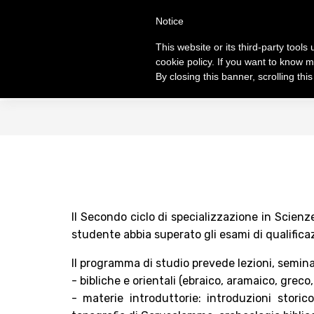
Skip
S
TUDI
Notice
to
FACULTAS SC
main
This website or its third-party tool
content
cookie policy. If you want to know m
By closing this banner, scrolling thi
ABOUT
PROGRAMS
General info
General norm
Origins and development
Licentiate Degr
Centenary of foundation
Doctorate
Authorities
Diplomas
Professors
Courses 2025-2
Il Secondo ciclo di specializzazione in Scienz
Students
Ordinamento S
studente abbia superato gli esami di qualificaz
Academic location
Ordo and Broch
Il programma di studio prevede lezioni, seminar
Library
- bibliche e orientali (ebraico, aramaico, greco,
- materie introduttorie: introduzioni storico